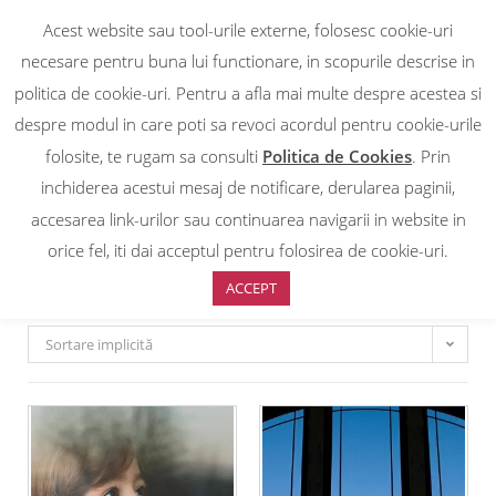
Acest website sau tool-urile externe, folosesc cookie-uri
0
necesare pentru buna lui functionare, in scopurile descrise in
politica de cookie-uri. Pentru a afla mai multe despre acestea si
INTERIOR NEUTRE
despre modul in care poti sa revoci acordul pentru cookie-urile
folosite, te rugam sa consulti
Politica de Cookies
. Prin
inchiderea acestui mesaj de notificare, derularea paginii,
Prima pagină
/
ANTIEFRACTIE
/
INTERIOR NEUTRE
accesarea link-urilor sau continuarea navigarii in website in
INTERIOR NEUTRE
orice fel, iti dai acceptul pentru folosirea de cookie-uri.
ACCEPT
Sortare implicită