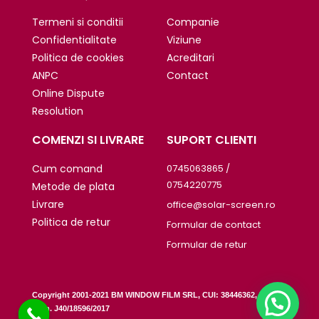
Termeni si conditii
Companie
Confidentialitate
Viziune
Politica de cookies
Acreditari
ANPC
Contact
Online Dispute
Resolution
COMENZI SI LIVRARE
SUPORT CLIENTI
Cum comand
0745063865 /
0754220775
Metode de plata
Livrare
office@solar-screen.ro
Politica de retur
Formular de contact
Formular de retur
Copyright 2001-2021 BM WINDOW FILM SRL, CUI: 38446362, Reg
.
Com. J40/18596/2017