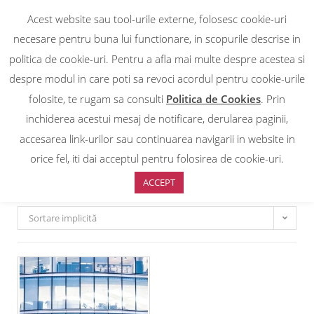
Acest website sau tool-urile externe, folosesc cookie-uri
0
necesare pentru buna lui functionare, in scopurile descrise in
politica de cookie-uri. Pentru a afla mai multe despre acestea si
EXTERIOR TRANSPARENTE
despre modul in care poti sa revoci acordul pentru cookie-urile
folosite, te rugam sa consulti
Politica de Cookies
. Prin
inchiderea acestui mesaj de notificare, derularea paginii,
Prima pagină
/
PROTECTIE SOLARA
/
EXTERIOR TRANSPARENTE
accesarea link-urilor sau continuarea navigarii in website in
EXTERIOR TRANSPARENTE
orice fel, iti dai acceptul pentru folosirea de cookie-uri.
ACCEPT
Sortare implicită