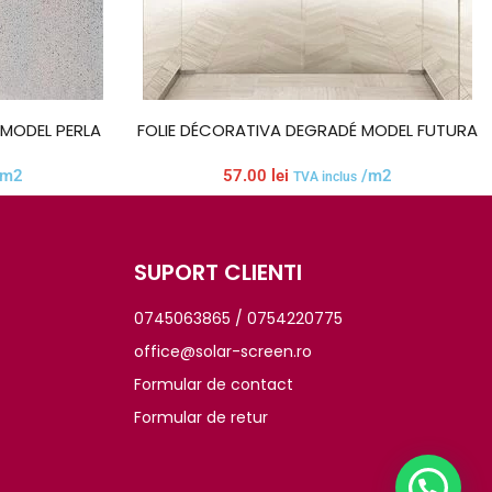
 MODEL PERLA
FOLIE DÉCORATIVA DEGRADÉ MODEL FUTURA
m2
57.00
lei
/m2
TVA inclus
SUPORT CLIENTI
0745063865 / 0754220775
office@solar-screen.ro
Formular de contact
Formular de retur