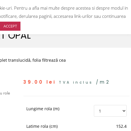
okie-uri. Pentru a afla mai multe despre acestea si despre modul in
0
otificare, derularea paginii, accesarea link-urilor sau continuarea
ACCEPT
T OPAL
et translucidă, folia filtrează cea
39.00
lei
/m2
TVA inclus
u role
Lungime rola (m)
Latime rola (cm)
152.4