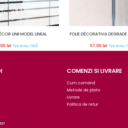
ÉCOR LINII MODEL LINEAL
FOLIE DÉCORATIVA DEGRADÉ
.00
lei
/m2
57.00
lei
/
TVA inclus
TVA inclus
I
COMENZI SI LIVRARE
Cum comand
Metode de plata
Livrare
Politica de retur
017