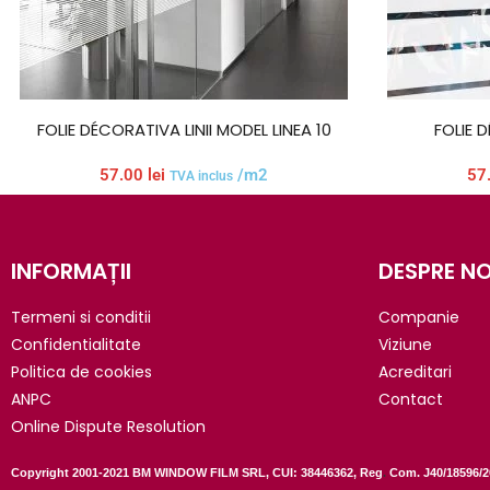
FOLIE DÉCORATIVA LINII MODEL LINEA 10
FOLIE D
57.00
lei
/m2
57
TVA inclus
INFORMAȚII
DESPRE NO
Termeni si conditii
Companie
Confidentialitate
Viziune
Politica de cookies
Acreditari
ANPC
Contact
Online Dispute Resolution
Copyright 2001-2021 BM WINDOW FILM SRL, CUI: 38446362, Reg
.
Com. J40/18596/2