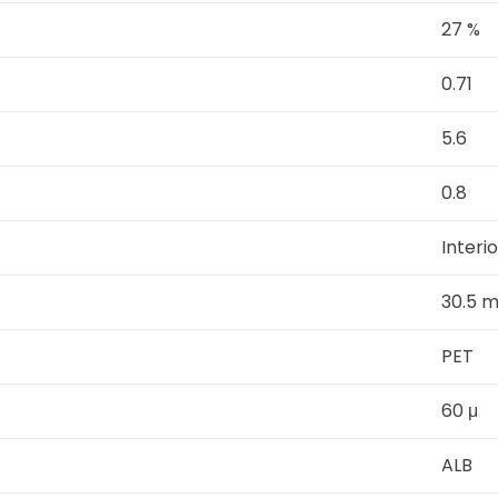
27 %
0.71
5.6
0.8
Interio
30.5 
PET
60 μ
ALB