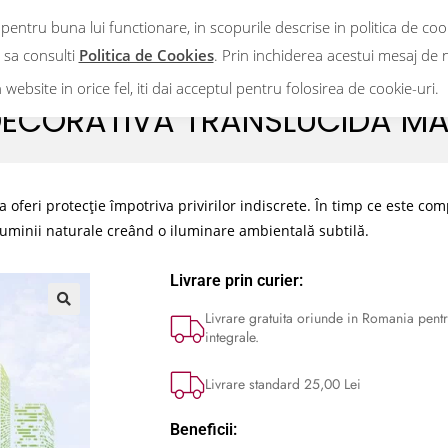
 pentru buna lui functionare, in scopurile descrise in politica de co
m sa consulti
Politica de Cookies
. Prin inchiderea acestui mesaj de n
n website in orice fel, iti dai acceptul pentru folosirea de cookie-uri.
 DÉCORATIVA TRANSLUCIDA MA
oferi protecție împotriva privirilor indiscrete. În timp ce este compl
uminii naturale creând o iluminare ambientală subtilă.
Livrare prin curier:
Livrare gratuita oriunde in Romania pentr
🔍
integrale.
Livrare standard 25,00 Lei
Beneficii: