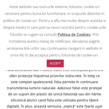
Acest website sau tool-urile externe, folosesc cookie-uri
0
necesare pentru buna lui functionare, in scopurile descrise in
DESPRE NOI
politica de cookie-uri. Pentru a afla mai multe despre acestea si
FOLIE DÉCORATIVA
despre modul in care poti sa revoci acordul pentru cookie-urile
folosite, te rugam sa consulti
Politica de Cookies
. Prin
TRANSLUCIDA MAT FROST
inchiderea acestui mesaj de notificare, derularea paginii,
STATIC
accesarea link-urilor sau continuarea navigarii in website in
orice fel, iti dai acceptul pentru folosirea de cookie-uri.
ACCEPT
Folia decorativa Mat Frosted Static este conceputa pentru a
oferi protecție împotriva privirilor indiscrete. În timp ce
este complet opalescentă, folia permite în continuare
transmiterea luminii naturale. Adezivul foliei este protejat
de un suport din plastic de unică folosință sau din hârtie
siliconică atunci cand folia este utilizata pentru tăiere
digitală. În plus, această versiune „statică” este foarte ușor