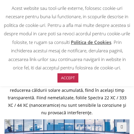
Acest website sau tool-urile externe, folosesc cookie-uri
0
necesare pentru buna lui functionare, in scopurile descrise in
DESPRE NOI
politica de cookie-uri. Pentru a afla mai multe despre acestea si
FOLIE PROTECTIE SOLARA
despre modul in care poti sa revoci acordul pentru cookie-urile
folosite, te rugam sa consulti
Politica de Cookies
. Prin
EXTERIOR SPECTRA 22 XC
inchiderea acestui mesaj de notificare, derularea paginii,
accesarea link-urilor sau continuarea navigarii in website in
orice fel, iti dai acceptul pentru folosirea de cookie-uri.
Realizată pe baza celor mai noi tehnologii, folia Spectra 22
ACCEPT
XC încorporează un compus ceramic ce îi permite
reducerea căldurii solare acumulată, fiind în același timp
transparentă. Fiind nemetalizate, foliile Spectra 22 XC / 333
XC / 44 XC (nanoceramice) nu sunt sensibile la coroziune și
nu provoacă interferențe.