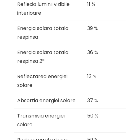
Reflexia luminii vizibile
11 %
interioare
Energia solara totala
39 %
respinsa
Energia solara totala
36 %
respinsa 2*
Reflectarea energiei
13 %
solare
Absortia energiei solare
37 %
Transmisia energiei
50 %
solare
Reducerea stralucirii
59 %