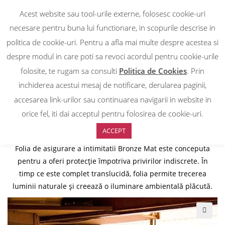
Acest website sau tool-urile externe, folosesc cookie-uri
0
necesare pentru buna lui functionare, in scopurile descrise in
DESPRE NOI
politica de cookie-uri. Pentru a afla mai multe despre acestea si
FOLIE DÉCORATIVA
despre modul in care poti sa revoci acordul pentru cookie-urile
folosite, te rugam sa consulti
Politica de Cookies
. Prin
TRANSLUCIDA COLORATA
inchiderea acestui mesaj de notificare, derularea paginii,
accesarea link-urilor sau continuarea navigarii in website in
MAT BRONZE
orice fel, iti dai acceptul pentru folosirea de cookie-uri.
ACCEPT
Folia de asigurare a intimitatii Bronze Mat este conceputa
pentru a oferi protecție împotriva privirilor indiscrete. În
timp ce este complet translucidă, folia permite trecerea
luminii naturale și creează o iluminare ambientală plăcută.
🔍