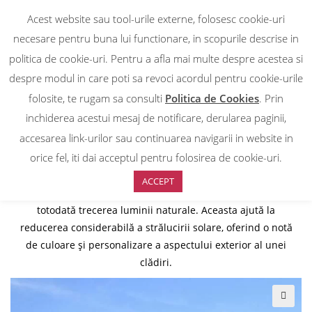
Acest website sau tool-urile externe, folosesc cookie-uri
0
necesare pentru buna lui functionare, in scopurile descrise in
DESPRE NOI
politica de cookie-uri. Pentru a afla mai multe despre acestea si
FOLIE PROTECTIE SOLARA
despre modul in care poti sa revoci acordul pentru cookie-urile
folosite, te rugam sa consulti
Politica de Cookies
. Prin
INTERIOR COPPER 50 C
inchiderea acestui mesaj de notificare, derularea paginii,
accesarea link-urilor sau continuarea navigarii in website in
orice fel, iti dai acceptul pentru folosirea de cookie-uri.
Folia de protectie solara Copper 50 C este eficienta pentru
ACCEPT
reducerea acumulării de căldură solară, permițând
totodată trecerea luminii naturale. Aceasta ajută la
reducerea considerabilă a strălucirii solare, oferind o notă
de culoare și personalizare a aspectului exterior al unei
clădiri.