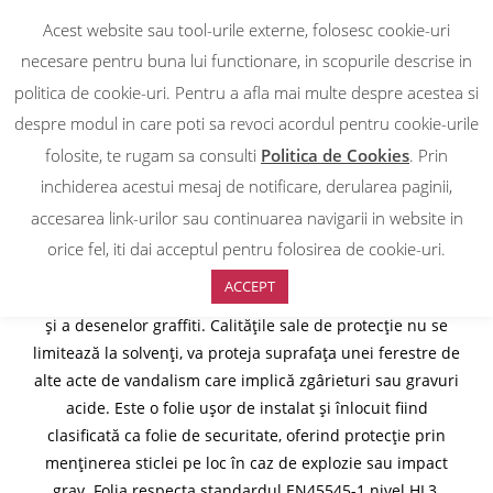
Acest website sau tool-urile externe, folosesc cookie-uri
0
necesare pentru buna lui functionare, in scopurile descrise in
politica de cookie-uri. Pentru a afla mai multe despre acestea si
FOLIE SECURITATE SI
despre modul in care poti sa revoci acordul pentru cookie-urile
folosite, te rugam sa consulti
Politica de Cookies
. Prin
ANTIGRAFFITI PROTEC 4 C
inchiderea acestui mesaj de notificare, derularea paginii,
accesarea link-urilor sau continuarea navigarii in website in
orice fel, iti dai acceptul pentru folosirea de cookie-uri.
Folia transparenta rezistenta la solvent Protect 4 C oferă o
ACCEPT
protecție eficientă împotriva lipirii etichetelor pe geamuri
și a desenelor graffiti. Calitățile sale de protecție nu se
limitează la solvenți, va proteja suprafața unei ferestre de
alte acte de vandalism care implică zgârieturi sau gravuri
acide. Este o folie ușor de instalat și înlocuit fiind
clasificată ca folie de securitate, oferind protecție prin
menținerea sticlei pe loc în caz de explozie sau impact
grav. Folia respecta standardul EN45545-1 nivel HL3.