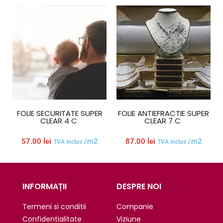
FOLIE SECURITATE SUPER
FOLIE ANTIEFRACTIE SUPER
CLEAR 4 C
CLEAR 7 C
57.00
lei
/m2
87.00
lei
/m2
TVA inclus
TVA inclus
INFORMAȚII
DESPRE NOI
Termeni si conditii
Companie
Confidentialitate
Viziune