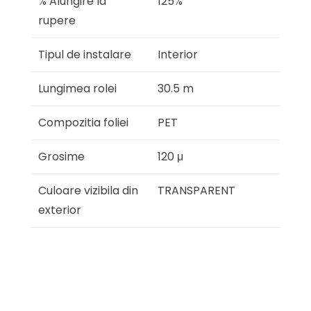
% Alungire la
125%
rupere
Tipul de instalare
Interior
Lungimea rolei
30.5 m
Compozitia foliei
PET
Grosime
120 μ
Culoare vizibila din
TRANSPARENT
exterior