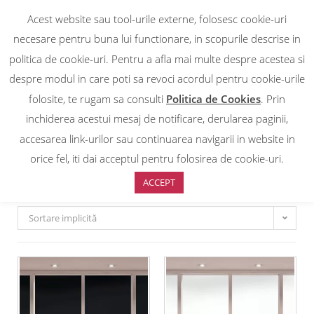
Acest website sau tool-urile externe, folosesc cookie-uri
0
necesare pentru buna lui functionare, in scopurile descrise in
politica de cookie-uri. Pentru a afla mai multe despre acestea si
OPACE
despre modul in care poti sa revoci acordul pentru cookie-urile
folosite, te rugam sa consulti
Politica de Cookies
. Prin
inchiderea acestui mesaj de notificare, derularea paginii,
Prima pagină
/
DECORATIVE
/
OPACE
accesarea link-urilor sau continuarea navigarii in website in
OPACE
orice fel, iti dai acceptul pentru folosirea de cookie-uri.
ACCEPT
Sortare implicită