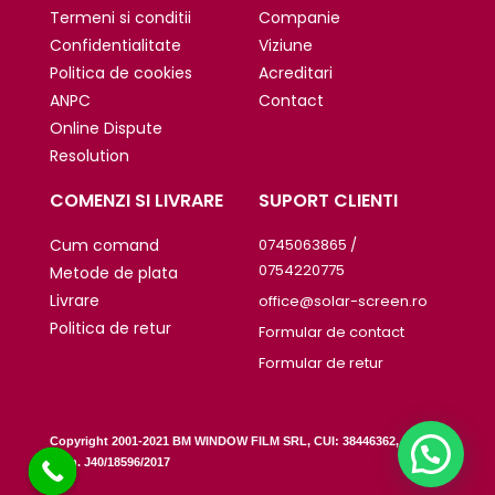
Termeni si conditii
Companie
Confidentialitate
Viziune
Politica de cookies
Acreditari
ANPC
Contact
Online Dispute
Resolution
COMENZI SI LIVRARE
SUPORT CLIENTI
Cum comand
0745063865 /
0754220775
Metode de plata
Livrare
office@solar-screen.ro
Politica de retur
Formular de contact
Formular de retur
Copyright 2001-2021 BM WINDOW FILM SRL, CUI: 38446362, Reg
.
Com. J40/18596/2017